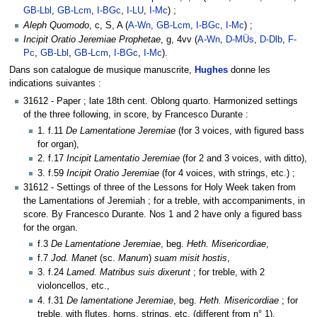
GB-Lbl
,
GB-Lcm
,
I-BGc
,
I-LU
,
I-Mc
) ;
Aleph Quomodo
, c, S, A (
A-Wn
,
GB-Lcm
,
I-BGc
,
I-Mc
) ;
Incipit Oratio Jeremiae Prophetae
, g, 4vv (
A-Wn
,
D-MÜs
,
D-Dlb
,
F-
Pc
,
GB-Lbl
,
GB-Lcm
,
I-BGc
,
I-Mc
).
Dans son catalogue de musique manuscrite,
Hughes
donne les
indications suivantes :
31612 - Paper ; late 18th cent. Oblong quarto. Harmonized settings
of the three following, in score, by Francesco Durante :
1. f.11
De Lamentatione Jeremiae
(for 3 voices, with figured bass
for organ),
2. f.17
Incipit Lamentatio Jeremiae
(for 2 and 3 voices, with ditto),
3. f.59
Incipit Oratio Jeremiae
(for 4 voices, with strings, etc.) ;
31612 - Settings of three of the Lessons for Holy Week taken from
the Lamentations of Jeremiah ; for a treble, with accompaniments, in
score. By Francesco Durante. Nos 1 and 2 have only a figured bass
for the organ.
f.3
De Lamentatione Jeremiae
, beg.
Heth. Misericordiae
,
f.7
Jod. Manet
(sc.
Manum
)
suam misit hostis
,
3. f.24
Lamed. Matribus suis dixerunt
; for treble, with 2
violoncellos, etc.,
4. f.31
De lamentatione Jeremiae
, beg.
Heth. Misericordiae
; for
treble, with flutes, horns, strings, etc. (different from n° 1).