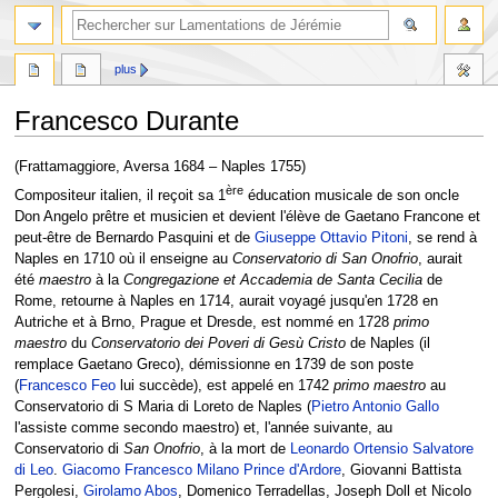
rechercher
plus
Francesco Durante
Aller
Aller
(Frattamaggiore, Aversa 1684 – Naples 1755)
à
à
ère
Compositeur italien, il reçoit sa 1
éducation musicale de son oncle
la
la
Don Angelo prêtre et musicien et devient l'élève de Gaetano Francone et
navigation
recherche
peut-être de Bernardo Pasquini et de
Giuseppe Ottavio Pitoni
, se rend à
Naples en 1710 où il enseigne au
Conservatorio di San Onofrio
, aurait
été
maestro
à la
Congregazione et Accademia de Santa Cecilia
de
Rome, retourne à Naples en 1714, aurait voyagé jusqu'en 1728 en
Autriche et à Brno, Prague et Dresde, est nommé en 1728
primo
maestro
du
Conservatorio dei Poveri di Gesù Cristo
de Naples (il
remplace Gaetano Greco), démissionne en 1739 de son poste
(
Francesco Feo
lui succède), est appelé en 1742
primo maestro
au
Conservatorio di S Maria di Loreto de Naples (
Pietro Antonio Gallo
l'assiste comme secondo maestro) et, l'année suivante, au
Conservatorio di
San Onofrio
, à la mort de
Leonardo Ortensio Salvatore
di Leo
.
Giacomo Francesco Milano Prince d'Ardore
, Giovanni Battista
Pergolesi,
Girolamo Abos
, Domenico Terradellas, Joseph Doll et Nicolo