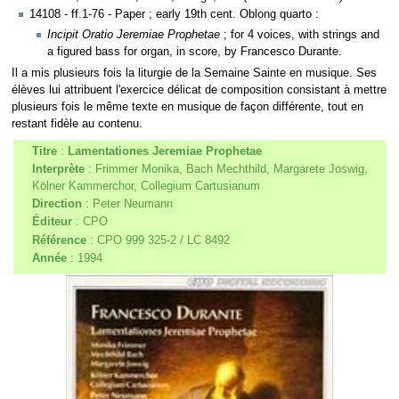
14108 - ff.1-76 - Paper ; early 19th cent. Oblong quarto :
Incipit Oratio Jeremiae Prophetae
; for 4 voices, with strings and
a figured bass for organ, in score, by Francesco Durante.
Il a mis plusieurs fois la liturgie de la Semaine Sainte en musique. Ses
élèves lui attribuent l'exercice délicat de composition consistant à mettre
plusieurs fois le même texte en musique de façon différente, tout en
restant fidèle au contenu.
Titre
:
Lamentationes Jeremiae Prophetae
Interprète
: Frimmer Monika, Bach Mechthild, Margarete Joswig,
Kölner Kammerchor, Collegium Cartusianum
Direction
: Peter Neumann
Éditeur
: CPO
Référence
: CPO 999 325-2 / LC 8492
Année
: 1994