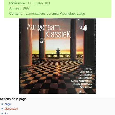
Référence
: CPG 1997.103
Année
: 1997
Contenu
: Lamentations Jeremia Prophetae: Largo
M
actions de la page
page
e
discussion
n
lire