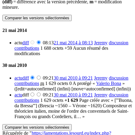
(diff)
= différence avec la version précédente,
m
= modification
mineure.
21 mai 2014
actu
diff
08:13
21 mai 2014 à 08:13
Jeremy
discussion
contributions
1 688 octets
+59
Aucun résumé des
modifications
30 mai 2010
actu
diff
09:21
30 mai 2010 à 09:21
Jeremy
discussion
contributions
m
1 629 octets
0
A protégé «
Valerio Bona
»
([edit=autoconfirmed] (infini) [move=autoconfirmed] (infini))
actu
diff
09:21
30 mai 2010 à 09:21
Jeremy
discussion
contributions
1 629 octets
+1 629
Page créée avec « ['''Buona,
da Bressa'''] (Brescia ~1560 – Vérone ~1620) Compositeur et
théoricien italien, moine de l'ordre des conventuels de Saint-
François ou grands Cordeliers, il… »
Récupérée de "
https://lamentations.lesourd.eu/index.php?