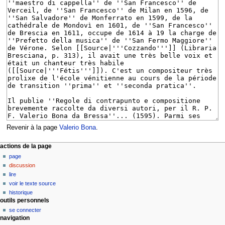
Revenir à la page
Valerio Bona
.
M
actions de la page
page
e
discussion
n
lire
u
voir le texte source
d
historique
outils personnels
e
se connecter
n
navigation
a