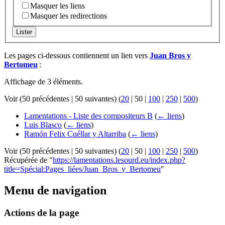
Masquer les liens
Masquer les redirections
Lister
Les pages ci-dessous contiennent un lien vers
Juan Bros y
Bertomeu
:
Affichage de 3 éléments.
Voir (
50 précédentes
|
50 suivantes
) (
20
|
50
|
100
|
250
|
500
)
Lamentations - Liste des compositeurs B
(
← liens
)
Luis Blasco
(
← liens
)
Ramón Felix Cuéllar y Altarriba
(
← liens
)
Voir (
50 précédentes
|
50 suivantes
) (
20
|
50
|
100
|
250
|
500
)
Récupérée de "
https://lamentations.lesourd.eu/index.php?
title=Spécial:Pages_liées/Juan_Bros_y_Bertomeu
"
Menu de navigation
Actions de la page