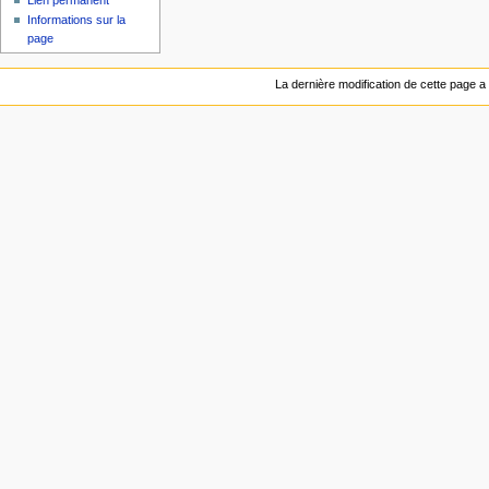
Lien permanent
i
Informations sur la
o
page
n
La dernière modification de cette page a 