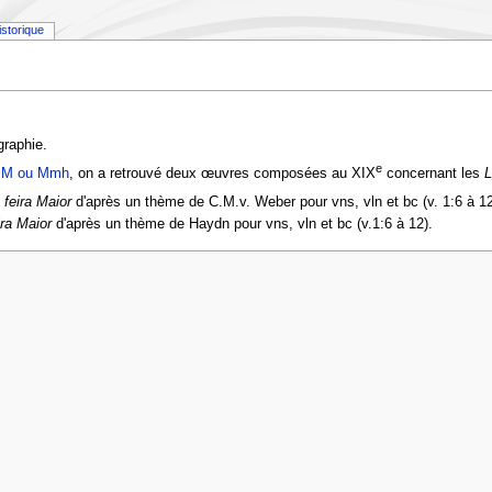
istorique
graphie.
e
M ou
Mmh
, on a retrouvé deux œuvres composées au XIX
concernant les
L
 feira Maior
d'après un thème de C.M.v. Weber pour vns, vln et bc (v. 1:6 à 12
ra Maior
d'après un thème de Haydn pour vns, vln et bc (v.1:6 à 12).