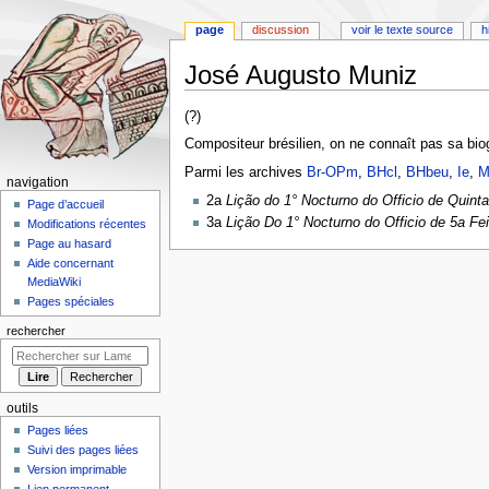
page
discussion
voir le texte source
h
José Augusto Muniz
Aller
Aller
(?)
à
à
Compositeur brésilien, on ne connaît pas sa bio
la
la
Parmi les archives
Br-OPm
,
BHcl
,
BHbeu
,
Ie
,
M
navigation
recherche
M
navigation
2a
Lição do 1° Nocturno do Officio de Quinta
e
Page d’accueil
3a
Lição Do 1° Nocturno do Officio de 5a Fei
Modifications récentes
n
Page au hasard
u
Aide concernant
d
MediaWiki
e
Pages spéciales
n
rechercher
a
v
i
outils
g
Pages liées
a
Suivi des pages liées
t
Version imprimable