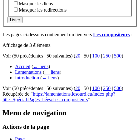
Masquer les liens
Masquer les redirections
Lister
Les pages ci-dessous contiennent un lien vers
Les compositeurs
:
Affichage de 3 éléments.
Voir (
50 précédentes
|
50 suivantes
) (
20
|
50
|
100
|
250
|
500
)
Accueil
(
← liens
)
Lamentations
(
← liens
)
Introduction
(
← liens
)
Voir (
50 précédentes
|
50 suivantes
) (
20
|
50
|
100
|
250
|
500
)
Récupérée de "
https://lamentations.lesourd.eu/index.php?
title=Spécial:Pages_liées/Les_compositeurs
"
Menu de navigation
Actions de la page
Page