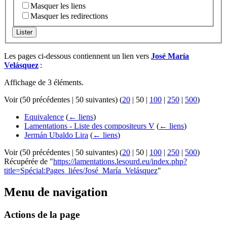
Masquer les liens
Masquer les redirections
Lister
Les pages ci-dessous contiennent un lien vers
José María
Velásquez
:
Affichage de 3 éléments.
Voir (
50 précédentes
|
50 suivantes
) (
20
|
50
|
100
|
250
|
500
)
Equivalence
(
← liens
)
Lamentations - Liste des compositeurs V
(
← liens
)
Jermán Ubaldo Lira
(
← liens
)
Voir (
50 précédentes
|
50 suivantes
) (
20
|
50
|
100
|
250
|
500
)
Récupérée de "
https://lamentations.lesourd.eu/index.php?
title=Spécial:Pages_liées/José_María_Velásquez
"
Menu de navigation
Actions de la page