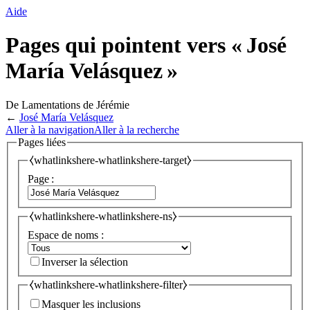
Aide
Pages qui pointent vers « José
María Velásquez »
De Lamentations de Jérémie
←
José María Velásquez
Aller à la navigation
Aller à la recherche
Pages liées
⧼whatlinkshere-whatlinkshere-target⧽
Page :
⧼whatlinkshere-whatlinkshere-ns⧽
Espace de noms :
Inverser la sélection
⧼whatlinkshere-whatlinkshere-filter⧽
Masquer les inclusions