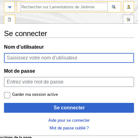
rechercher
Se connecter
Aller
Aller
Nom d’utilisateur
à
à
la
la
navigation
recherche
Mot de passe
Garder ma session active
Se connecter
Aide pour se connecter
Mot de passe oublié ?
actions de la page