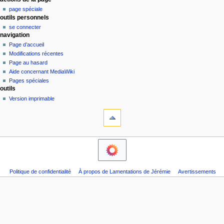
M
page spéciale
e
outils personnels
n
se connecter
u
navigation
d
Page d’accueil
e
Modifications récentes
Page au hasard
n
Aide concernant MediaWiki
a
Pages spéciales
v
outils
i
Version imprimable
g
a
t
i
o
n
Politique de confidentialité
À propos de Lamentations de Jérémie
Avertissements