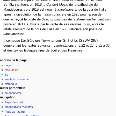
Schütz instituent en 1618 la
Concert-Music
de la cathédrale de
Magdebourg, vers 1619 est nommé
kapellmeister
de la cour de Halle,
après la dissolution de la maison princière en 1625 pour raison de
guerre, reçoit le poste de
Director musices
de la
Marienkirche
, perd son
poste en 1630, subsiste par la vente de ses œuvres, puis, après le
rétablissement de la cour de Halle en 1638, retrouve son poste de
kapellmeister
.
Il compose
Die Güte des Herrn ist
pour S, T et bc (SSWV 267)
comprenant les textes suivants : Lamentations v. 3:22 et 23, 3:31 à 33
et des textes bibliques tirés de Joël et des Psaumes.
M
actions de la page
page
e
discussion
n
lire
u
voir le texte source
d
historique
outils personnels
e
se connecter
n
navigation
a
Page d’accueil
v
Modifications récentes
i
Page au hasard