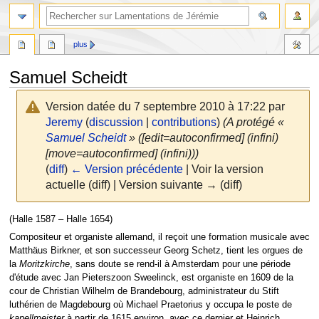
rechercher
plus
Samuel Scheidt
Version datée du 7 septembre 2010 à 17:22 par
Jeremy
(
discussion
|
contributions
)
(A protégé «
Samuel Scheidt
» ([edit=autoconfirmed] (infini)
[move=autoconfirmed] (infini)))
(
diff
)
← Version précédente
| Voir la version
actuelle (diff) | Version suivante → (diff)
Aller
Aller
(Halle 1587 – Halle 1654)
à
à
Compositeur et organiste allemand, il reçoit une formation musicale avec
la
la
Matthäus Birkner, et son successeur Georg Schetz, tient les orgues de
navigation
recherche
la
Moritzkirche
, sans doute se rend-il à Amsterdam pour une période
d'étude avec Jan Pieterszoon Sweelinck, est organiste en 1609 de la
cour de Christian Wilhelm de Brandebourg, administrateur du Stift
luthérien de Magdebourg où Michael Praetorius y occupa le poste de
kapellmeister
à partir de 1615 environ, avec ce dernier et Heinrich