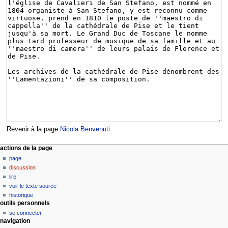
Revenir à la page
Nicola Benvenuti
.
M
actions de la page
page
e
discussion
n
lire
u
voir le texte source
d
historique
outils personnels
e
se connecter
n
navigation
a