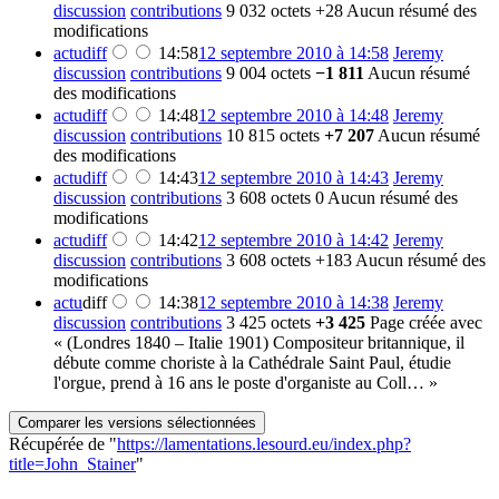
discussion
contributions
9 032 octets
+28
Aucun résumé des
modifications
actu
diff
14:58
12 septembre 2010 à 14:58
Jeremy
discussion
contributions
9 004 octets
−1 811
Aucun résumé
des modifications
actu
diff
14:48
12 septembre 2010 à 14:48
Jeremy
discussion
contributions
10 815 octets
+7 207
Aucun résumé
des modifications
actu
diff
14:43
12 septembre 2010 à 14:43
Jeremy
discussion
contributions
3 608 octets
0
Aucun résumé des
modifications
actu
diff
14:42
12 septembre 2010 à 14:42
Jeremy
discussion
contributions
3 608 octets
+183
Aucun résumé des
modifications
actu
diff
14:38
12 septembre 2010 à 14:38
Jeremy
discussion
contributions
3 425 octets
+3 425
Page créée avec
« (Londres 1840 – Italie 1901) Compositeur britannique, il
débute comme choriste à la Cathédrale Saint Paul, étudie
l'orgue, prend à 16 ans le poste d'organiste au Coll… »
Récupérée de "
https://lamentations.lesourd.eu/index.php?
title=John_Stainer
"