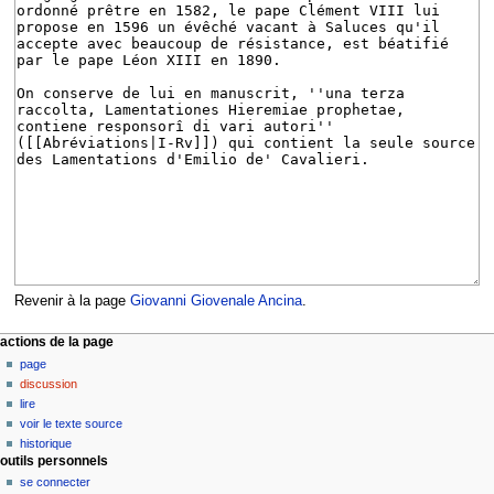
Revenir à la page
Giovanni Giovenale Ancina
.
M
actions de la page
page
e
discussion
n
lire
u
voir le texte source
d
historique
outils personnels
e
se connecter
n