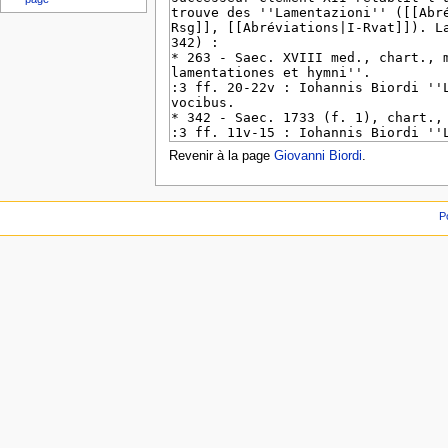
i
o
n
Revenir à la page
Giovanni Biordi
.
P