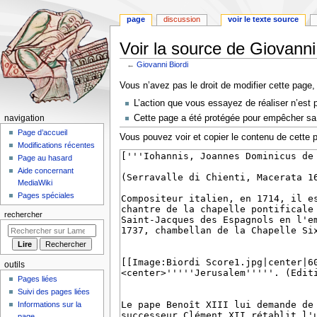
page
discussion
voir le texte source
Voir la source de Giovanni
←
Giovanni Biordi
Aller
Aller
Vous n’avez pas le droit de modifier cette page, 
à
à
L’action que vous essayez de réaliser n’est 
la
la
M
Cette page a été protégée pour empêcher sa 
navigation
navigation
recherche
e
Page d’accueil
Vous pouvez voir et copier le contenu de cette 
Modifications récentes
n
Page au hasard
u
Aide concernant
d
MediaWiki
e
Pages spéciales
n
rechercher
a
v
i
outils
g
Pages liées
a
Suivi des pages liées
t
Informations sur la
page