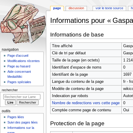
page
discussion
voir le texte source
h
Informations pour « Gasp
Aller
Aller
Informations de base
à
à
la
la
Titre affiché
Gasp
navigation
recherche
M
navigation
Clé de tri par défaut
Gasp
e
Page d’accueil
Taille de la page (en octets)
1 214
Modifications récentes
n
Page au hasard
Identifiant dʼespace de noms
0
u
Aide concernant
Identifiant de la page
1697
d
MediaWiki
Langue du contenu de la page
fr - f
e
Pages spéciales
n
Modèle de contenu de la page
wikic
rechercher
a
Indexation par robots
Autor
v
Nombre de redirections vers cette page
0
i
Comptée comme page de contenu
Oui
outils
g
Pages liées
a
Protection de la page
Suivi des pages liées
t
Informations sur la
page