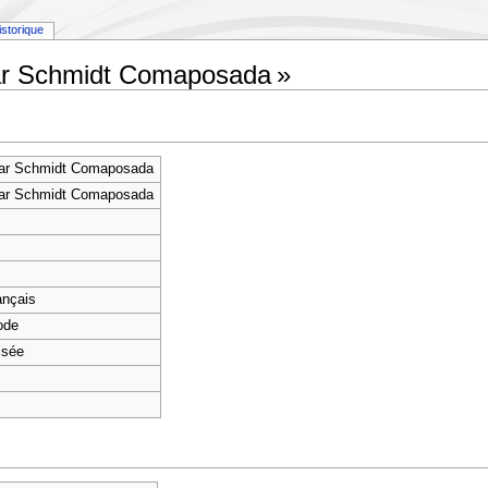
istorique
ar Schmidt Comaposada »
ar Schmidt Comaposada
ar Schmidt Comaposada
rançais
ode
isée