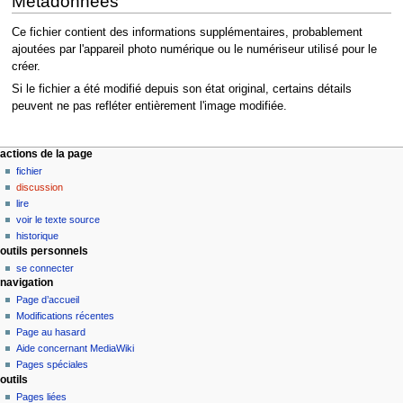
Métadonnées
Ce fichier contient des informations supplémentaires, probablement
ajoutées par l'appareil photo numérique ou le numériseur utilisé pour le
créer.
Si le fichier a été modifié depuis son état original, certains détails
peuvent ne pas refléter entièrement l'image modifiée.
M
actions de la page
fichier
e
discussion
n
lire
u
voir le texte source
d
historique
outils personnels
e
se connecter
n
navigation
a
Page d’accueil
v
Modifications récentes
i
Page au hasard
Aide concernant MediaWiki
g
Pages spéciales
a
outils
t
Pages liées