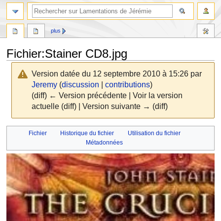
rechercher
plus
Fichier
:
Stainer CD8.jpg
Version datée du 12 septembre 2010 à 15:26 par
Jeremy
(
discussion
|
contributions
)
(diff) ← Version précédente | Voir la version
actuelle (diff) | Version suivante → (diff)
Aller
Aller
Fichier
Historique du fichier
Utilisation du fichier
à
à
Métadonnées
la
la
navigation
recherche