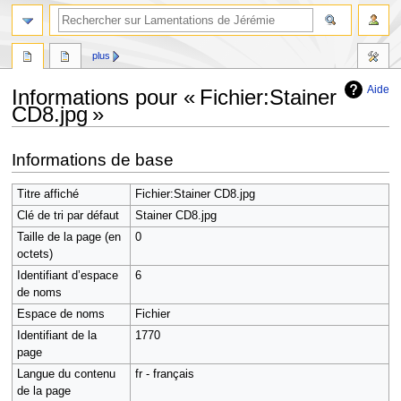
rechercher
plus
Aide
Informations pour « Fichier:Stainer
CD8.jpg »
Aller
Aller
Informations de base
à
à
la
la
Titre affiché
Fichier:Stainer CD8.jpg
navigation
recherche
Clé de tri par défaut
Stainer CD8.jpg
Taille de la page (en
0
octets)
Identifiant dʼespace
6
de noms
Espace de noms
Fichier
Identifiant de la
1770
page
Langue du contenu
fr - français
de la page