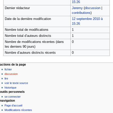
15:26
Dernier rédacteur
Jeremy
(
discussion
|
contributions
)
Date de la dernière modification
12 septembre 2010 à
15:26
Nombre total de modifications
1
Nombre total d’auteurs distincts
1
Nombre de modifications récentes (dans
0
les derniers 90 jours)
Nombre d’auteurs distincts récents
0
M
actions de la page
fichier
e
discussion
n
lire
u
voir le texte source
d
historique
outils personnels
e
se connecter
n
navigation
a
Page d’accueil
v
Modifications récentes