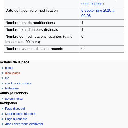
contributions
)
Date de la dernière modification
6 septembre 2010 à
09:03
Nombre total de modifications
1
Nombre total d’auteurs distincts
1
Nombre de modifications récentes (dans
0
les derniers 90 jours)
Nombre d’auteurs distincts récents
0
M
actions de la page
fichier
e
discussion
n
lire
u
voir le texte source
d
historique
outils personnels
e
se connecter
n
navigation
a
Page d’accueil
v
Modifications récentes
i
Page au hasard
Aide concernant MediaWiki
g