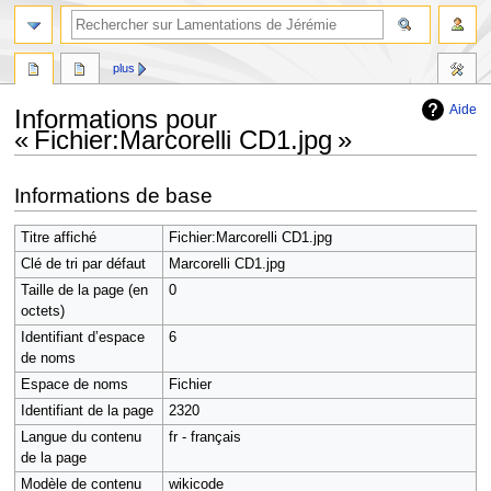
rechercher
plus
Aide
Informations pour
« Fichier:Marcorelli CD1.jpg »
Aller
Aller
Informations de base
à
à
la
la
Titre affiché
Fichier:Marcorelli CD1.jpg
navigation
recherche
Clé de tri par défaut
Marcorelli CD1.jpg
Taille de la page (en
0
octets)
Identifiant dʼespace
6
de noms
Espace de noms
Fichier
Identifiant de la page
2320
Langue du contenu
fr - français
de la page
Modèle de contenu
wikicode