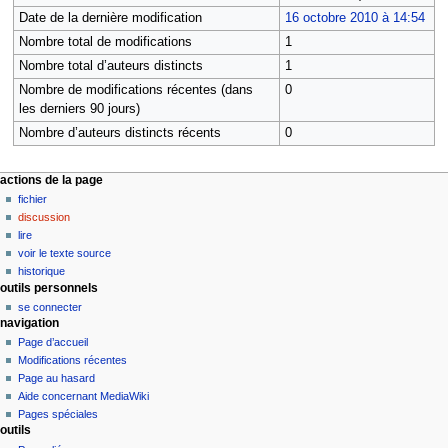
Date de la dernière modification
16 octobre 2010 à 14:54
Nombre total de modifications
1
Nombre total d’auteurs distincts
1
Nombre de modifications récentes (dans
0
les derniers 90 jours)
Nombre d’auteurs distincts récents
0
M
actions de la page
fichier
e
discussion
n
lire
u
voir le texte source
d
historique
outils personnels
e
se connecter
n
navigation
a
Page d’accueil
v
Modifications récentes
i
Page au hasard
Aide concernant MediaWiki
g
Pages spéciales
a
outils
t