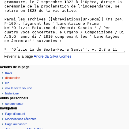
Revenir à la page
André da Silva Gomes
.
M
actions de la page
page
e
discussion
n
lire
u
voir le texte source
d
historique
outils personnels
e
se connecter
n
navigation
a
Page d’accueil
v
Modifications récentes
i
Page au hasard