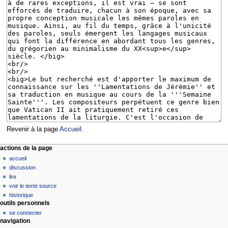
Revenir à la page
Accueil
.
M
actions de la page
accueil
e
discussion
n
lire
u
voir le texte source
d
historique
outils personnels
e
se connecter
n
navigation
a